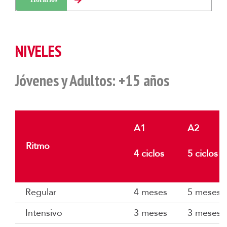
NIVELES
Jóvenes y Adultos: +15 años
A1
A2
Ritmo
4 ciclos
5 ciclos
Regular
4 meses
5 meses
Intensivo
3 meses
3 meses 