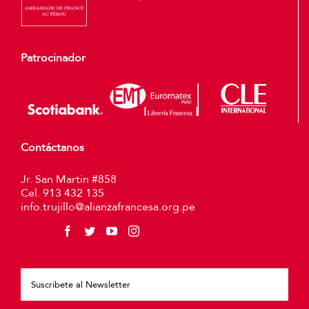
Patrocinador
Contáctanos
Jr. San Martin #858
Cel. 913 432 135
info.trujillo@alianzafrancesa.org.pe
Plea