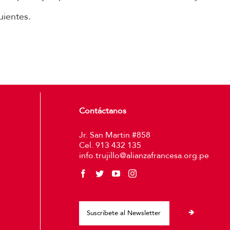
uientes.
Contáctanos
Jr. San Martin #858
Cel. 913 432 135
info.trujillo@alianzafrancesa.org.pe
Please leave thi