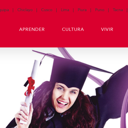
quipa
Chiclayo
Cusco
Lima
Piura
Puno
Tacna
APRENDER
CULTURA
VIVIR