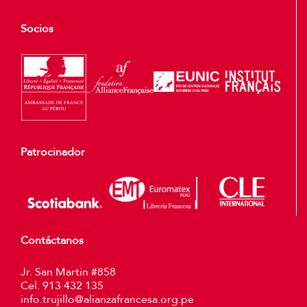
Socios
Patrocinador
Contáctanos
Jr. San Martin #858
Cel. 913 432 135
info.trujillo@alianzafrancesa.org.pe