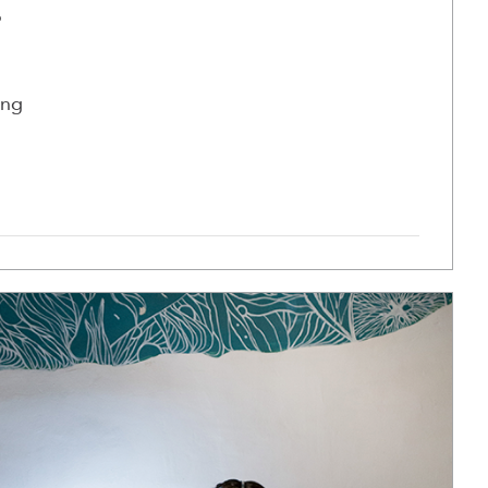
o
ing