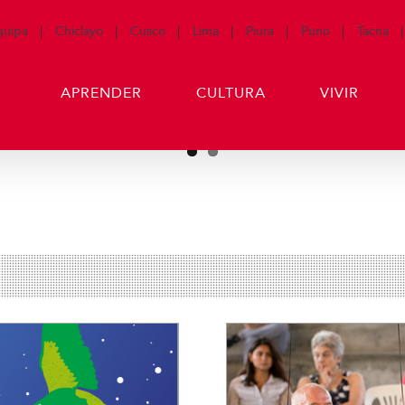
quipa
Chiclayo
Cusco
Lima
Piura
Puno
Tacna
APRENDER
CULTURA
VIVIR