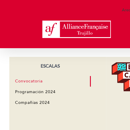
Skip
to
Are
content
ESCALAS
Convocatoria
Programación 2024
Compañías 2024