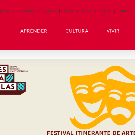
quipa
Chiclayo
Cusco
Lima
Piura
Puno
Tacna
APRENDER
CULTURA
VIVIR