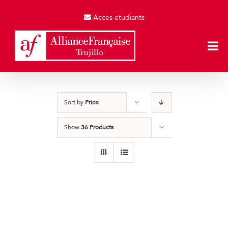
Skip
to
Accès étudiants
content
Sort by
Price
Show
36 Products