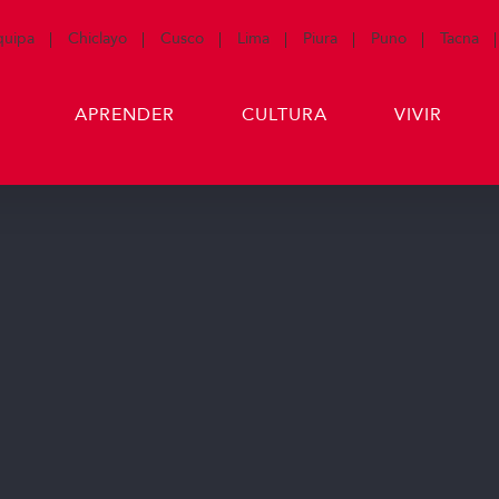
quipa
Chiclayo
Cusco
Lima
Piura
Puno
Tacna
APRENDER
CULTURA
VIVIR