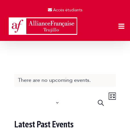
Skip
to
Accès étudiants
content
There are no upcoming events.
Event
Views
Upcoming
Search
Naviga
Events
List
Select
date.
Search
Latest Past Events
and