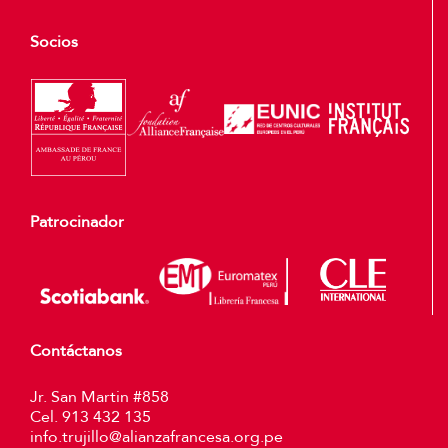
Socios
Patrocinador
Contáctanos
Jr. San Martin #858
Cel. 913 432 135
info.trujillo@alianzafrancesa.org.pe