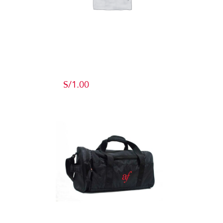
Producto de
Pruebas
S/
1.00
Add to cart
Detalles
Maletín