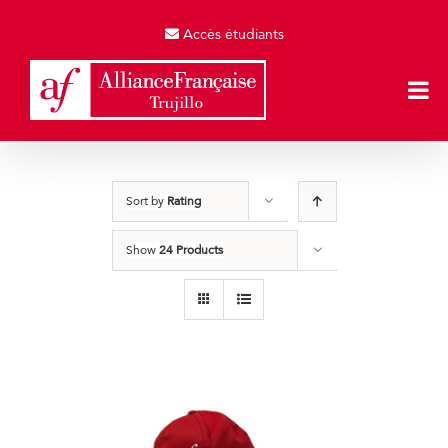
Skip
to
Accès étudiants
content
Sort by
Rating
Show
24 Products