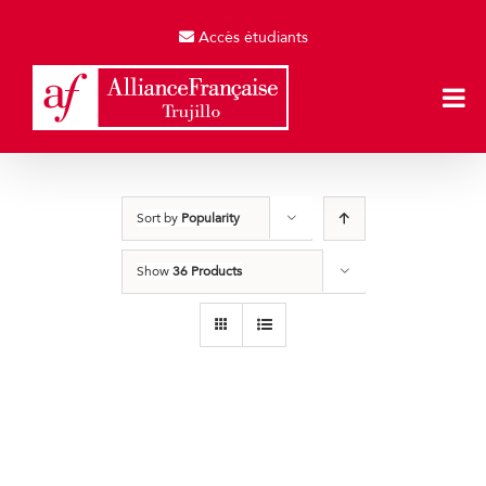
Skip
to
Accès étudiants
content
Sort by
Popularity
Show
36 Products