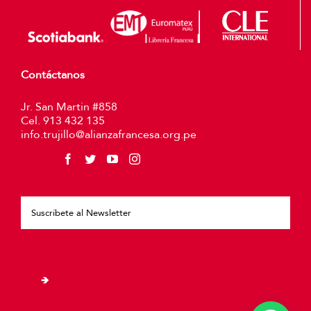
Contáctanos
Jr. San Martin #858
Cel. 913 432 135
info.trujillo@alianzafrancesa.org.pe
Plea