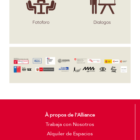
Fotoforo
Dialogos
À propos de l'Alliance
Trabaja con Nosotros
Alquiler de Espacios