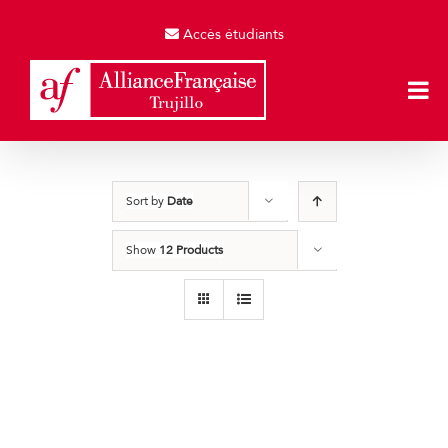
Skip
to
Accès étudiants
content
Sort by
Date
Show
12 Products