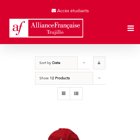
Skip
to
Accès étudiants
content
Sort by
Date
Show
12 Products