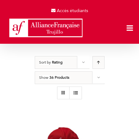
Skip
to
Accès étudiants
content
Sort by
Rating
Show
36 Products