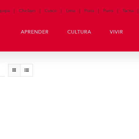
quipa
Chiclayo
Cusco
Lima
Piura
Puno
Tacna
APRENDER
CULTURA
VIVIR
Gorras