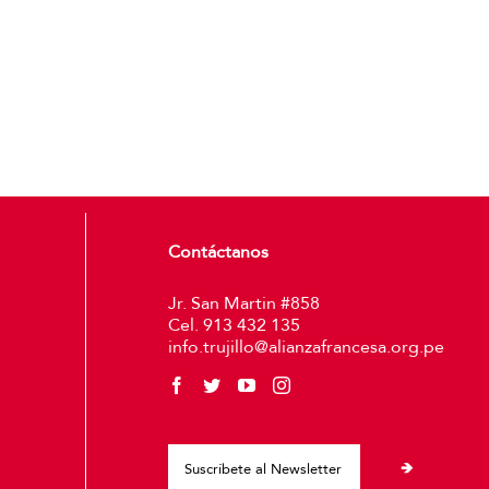
Contáctanos
Jr. San Martin #858
Cel. 913 432 135
info.trujillo@alianzafrancesa.org.pe
Please leave thi