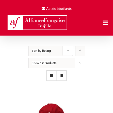
Skip
to
Accès étudiants
content
Sort by
Rating
Show
12 Products