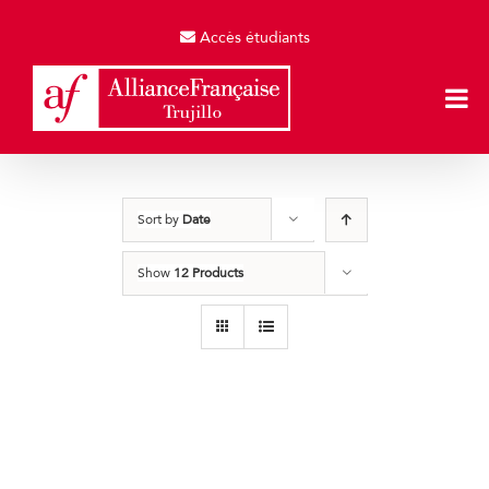
Skip
to
Accès étudiants
content
Sort by
Date
Show
12 Products