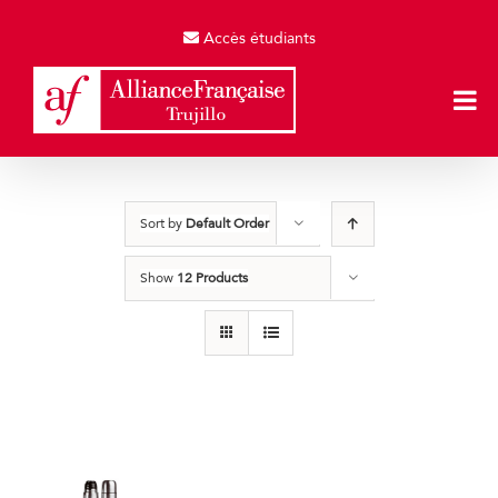
Skip
to
Accès étudiants
content
Sort by
Default Order
Show
12 Products
Termos