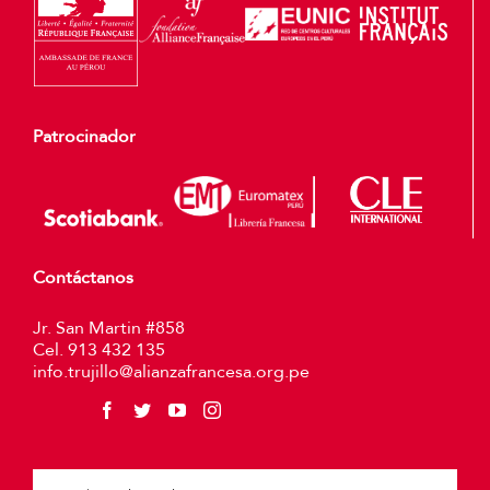
Patrocinador
Contáctanos
Jr. San Martin #858
Cel. 913 432 135
info.trujillo@alianzafrancesa.org.pe
Plea