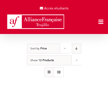
Skip
to
Accès étudiants
content
Sort by
Price
Show
12 Products
Producto de Pruebas