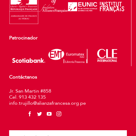
Patrocinador
Contáctanos
Jr. San Martin #858
Cel. 913 432 135
info.trujillo@alianzafrancesa.org.pe
Plea