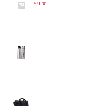
S/
1.00
Add to cart
Detalles
Termos
Detalles
Maletín