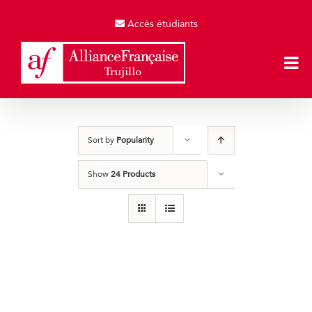
Skip
to
Accès étudiants
content
Sort by
Popularity
Show
24 Products
Producto de Pruebas