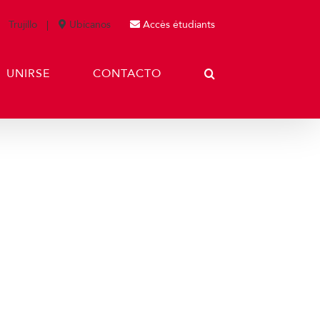
Trujillo
Ubícanos
Accès étudiants
UNIRSE
CONTACTO
uebas