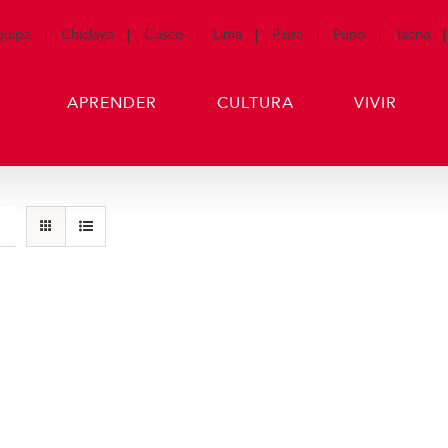
quipa
Chiclayo
Cusco
Lima
Piura
Puno
Tacna
APRENDER
CULTURA
VIVIR
Producto de Pr
art
Detalles