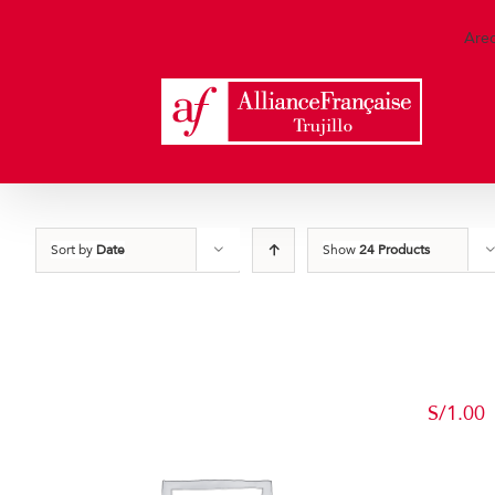
Skip
to
Are
content
Sort by
Date
Show
24 Products
S/
1.00
Add to c