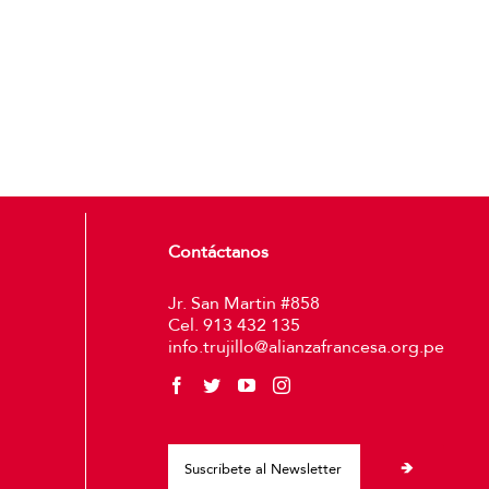
Contáctanos
Jr. San Martin #858
Cel. 913 432 135
info.trujillo@alianzafrancesa.org.pe
Please leave thi