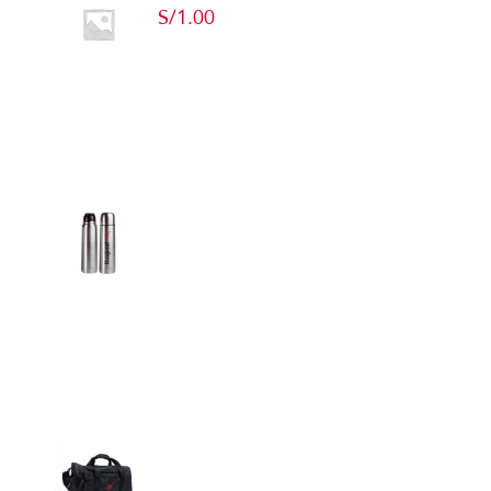
S/
1.00
Add to cart
Detalles
Termos
Detalles
Maletín