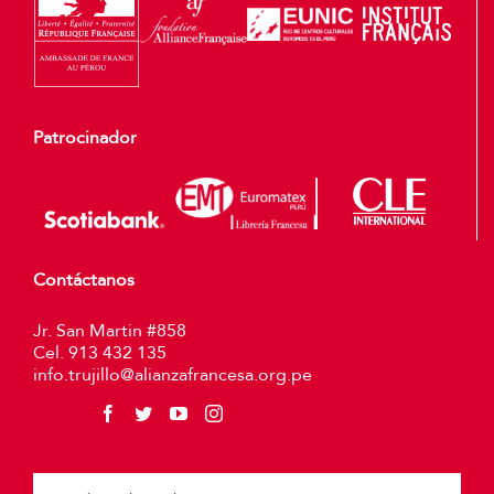
Patrocinador
Contáctanos
Jr. San Martin #858
Cel. 913 432 135
info.trujillo@alianzafrancesa.org.pe
Plea