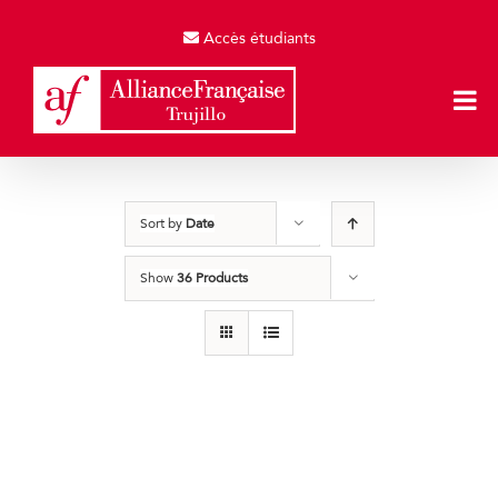
Skip
to
Accès étudiants
content
Sort by
Date
Show
36 Products
Producto de Pruebas