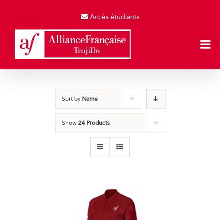
Skip
to
Accès étudiants
content
Sort by
Name
Show
24 Products