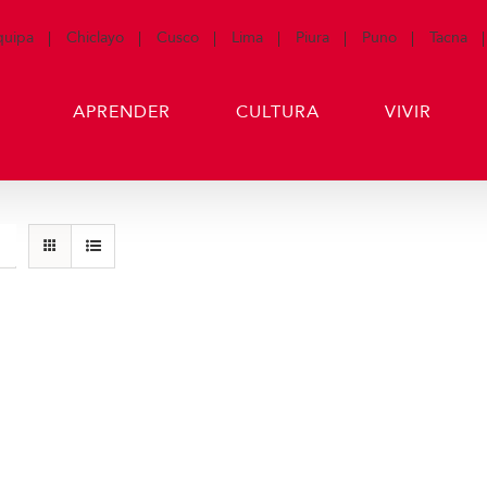
quipa
Chiclayo
Cusco
Lima
Piura
Puno
Tacna
APRENDER
CULTURA
VIVIR
Termos