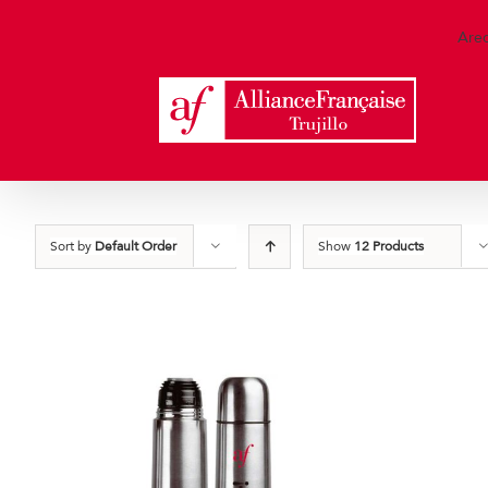
Skip
to
Are
content
Sort by
Default Order
Show
12 Products
Detalles