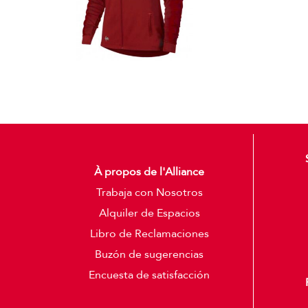
À propos de l'Alliance
Trabaja con Nosotros
Alquiler de Espacios
Libro de Reclamaciones
Buzón de sugerencias
Encuesta de satisfacción