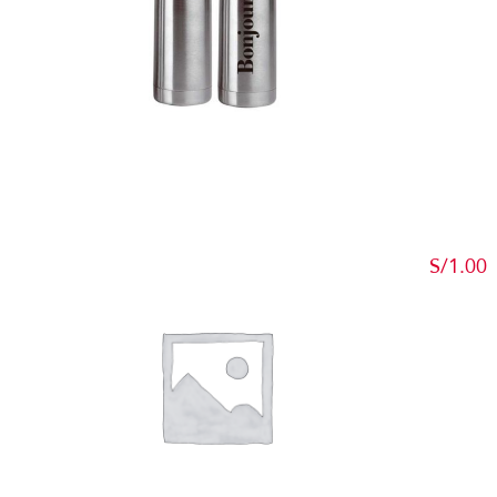
S/
1.00
Add to c