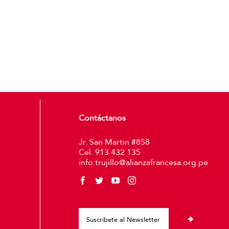
Contáctanos
Jr. San Martin #858
Cel. 913 432 135
info.trujillo@alianzafrancesa.org.pe
Please leave thi