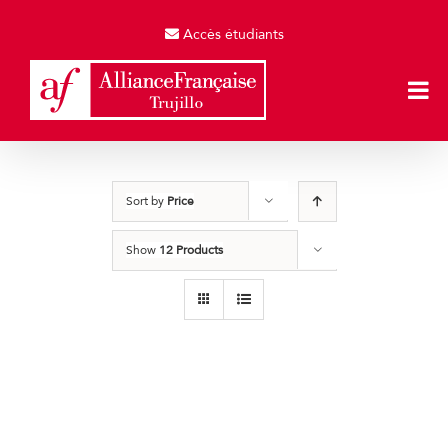
Skip
to
Accès étudiants
content
Sort by
Price
Show
12 Products