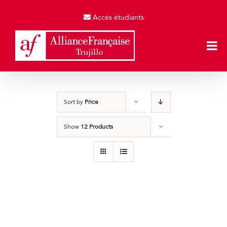
Skip
to
Accès étudiants
content
Sort by
Price
Show
12 Products