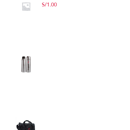
S/
1.00
Add to cart
Detalles
Termos
Detalles
Maletín