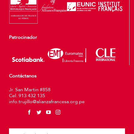
Patrocinador
Contáctanos
Jr. San Martin #858
Cel. 913 432 135
info.trujillo@alianzafrancesa.org.pe
Plea