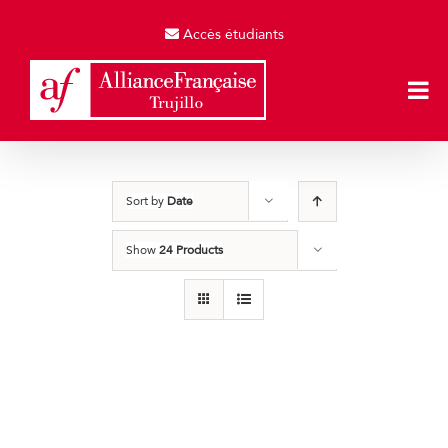
Skip
to
Accès étudiants
content
Sort by
Date
Show
24 Products
Producto de Pruebas