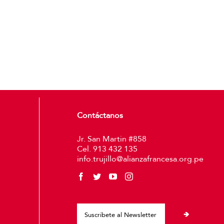
Contáctanos
Jr. San Martin #858
Cel. 913 432 135
info.trujillo@alianzafrancesa.org.pe
Please leave thi