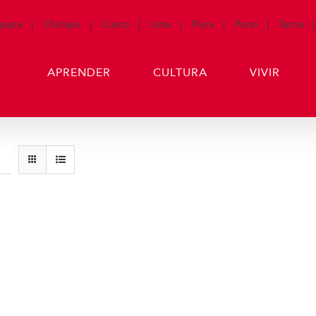
quipa
Chiclayo
Cusco
Lima
Piura
Puno
Tacna
APRENDER
CULTURA
VIVIR
Casacas