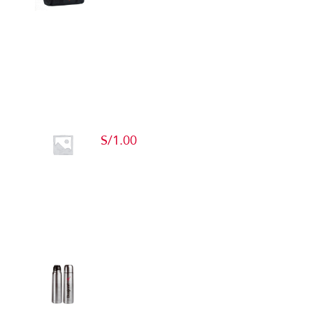
Detalles
Producto de Pruebas
S/
1.00
Add to cart
Detalles
Termos