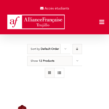
Skip
to
Accès étudiants
content
Sort by
Default Order
Show
12 Products
Casacas