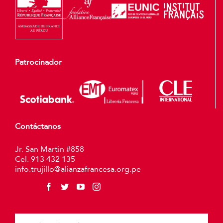
Patrocinador
Contáctanos
Jr. San Martin #858
Cel. 913 432 135
info.trujillo@alianzafrancesa.org.pe
Plea