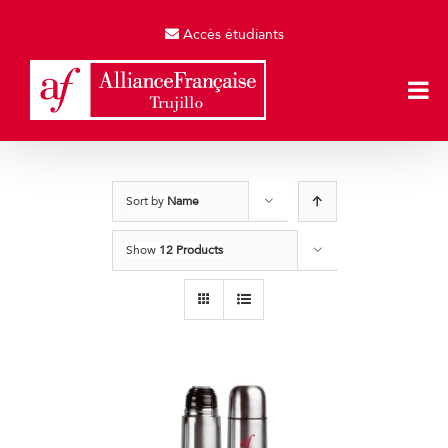
Skip
to
Accès étudiants
content
Sort by
Name
Show
12 Products