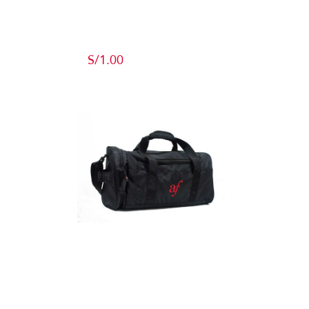
Producto de
Pruebas
S/
1.00
Add to cart
Detalles
Maletín
Detalles