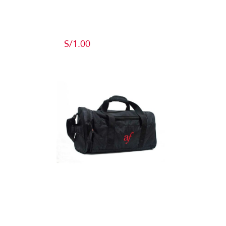
Producto de
Pruebas
S/
1.00
Add to cart
Detalles
Maletín
Detalles