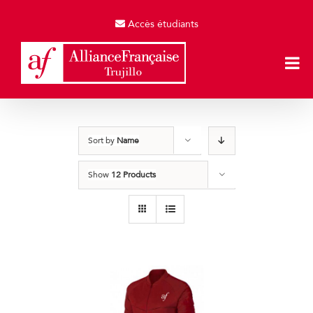
Skip
to
Accès étudiants
content
Sort by
Name
Show
12 Products