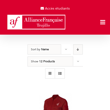
Skip
to
Accès étudiants
content
Sort by
Name
Show
12 Products