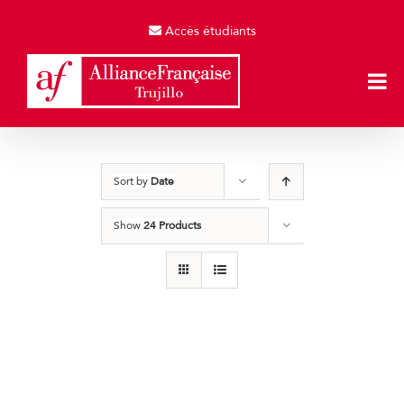
Skip
to
Accès étudiants
content
Sort by
Date
Show
24 Products
Producto de Pruebas