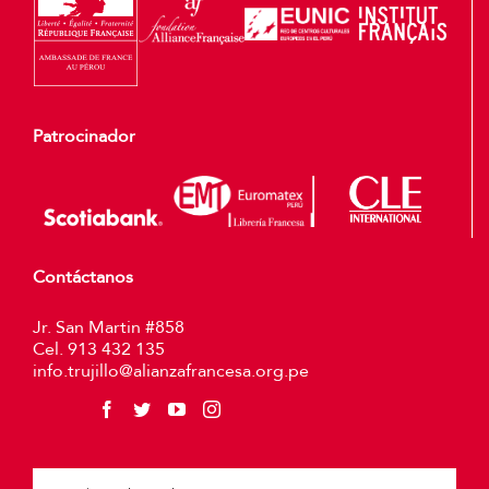
Patrocinador
Contáctanos
Jr. San Martin #858
Cel. 913 432 135
info.trujillo@alianzafrancesa.org.pe
Plea