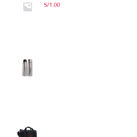
S/
1.00
Add to cart
Detalles
Termos
Detalles
Maletín