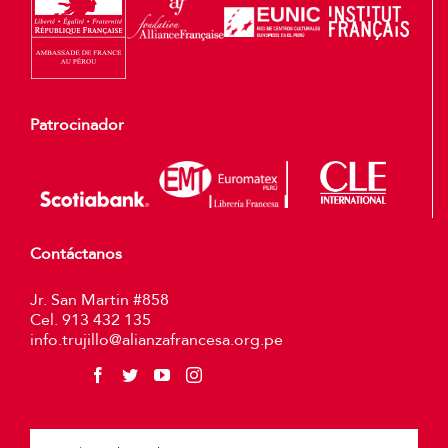
Patrocinador
Contáctanos
Jr. San Martin #858
Cel. 913 432 135
info.trujillo@alianzafrancesa.org.pe
Plea