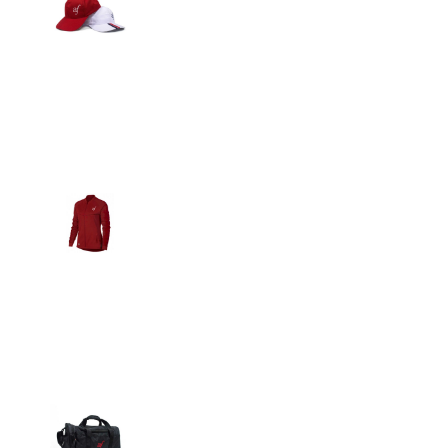
Detalles
Casacas
Detalles
Maletín