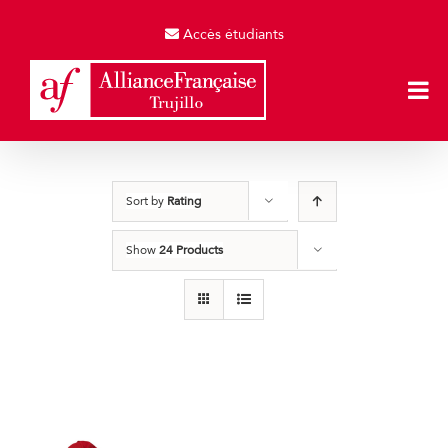
Skip
to
Accès étudiants
content
Sort by
Rating
Show
24 Products
Gorras