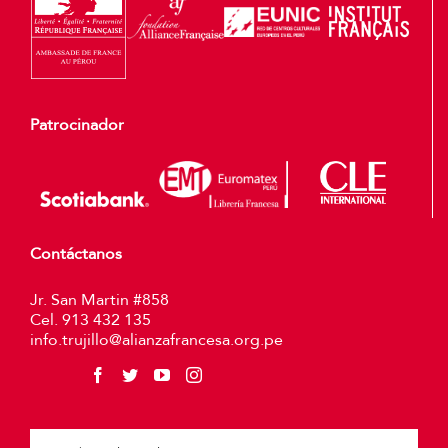
Patrocinador
Contáctanos
Jr. San Martin #858
Cel. 913 432 135
info.trujillo@alianzafrancesa.org.pe
Plea