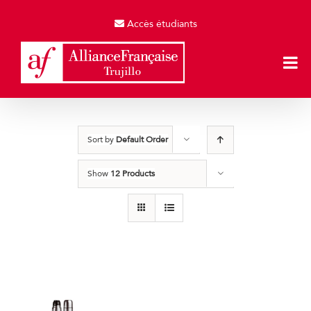
Skip
to
Accès étudiants
content
Sort by
Default Order
Show
12 Products
Termos