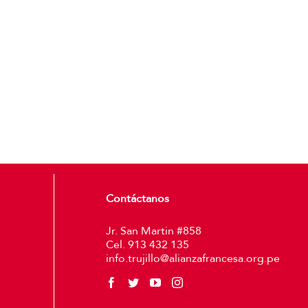
Contáctanos
Jr. San Martin #858
Cel. 913 432 135
info.trujillo@alianzafrancesa.org.pe