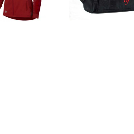
Casacas
Maletín
Detalles
Detalles