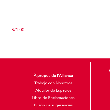
Producto de Pruebas
S/
1.00
Add to cart
Detalles
À propos de l'Alliance
Trabaja con Nosotros
Alquiler de Espacios
Libro de Reclamaciones
Buzón de sugerencias