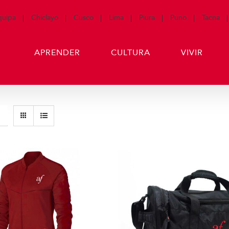
quipa
Chiclayo
Cusco
Lima
Piura
Puno
Tacna
APRENDER
CULTURA
VIVIR