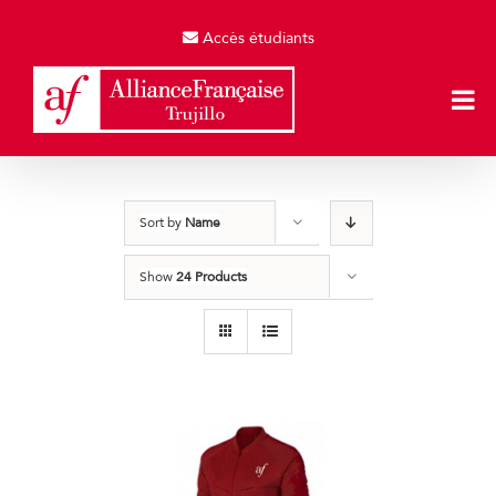
Skip
to
Accès étudiants
content
Sort by
Name
Show
24 Products