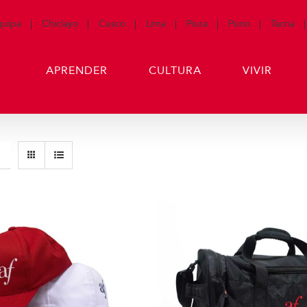
quipa
Chiclayo
Cusco
Lima
Piura
Puno
Tacna
APRENDER
CULTURA
VIVIR