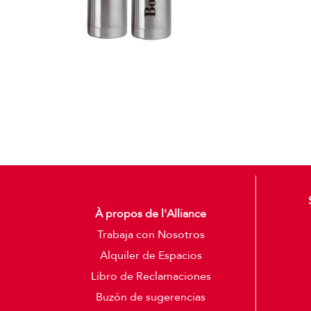
Termos
Detalles
À propos de l'Alliance
Trabaja con Nosotros
Alquiler de Espacios
Libro de Reclamaciones
Buzón de sugerencias