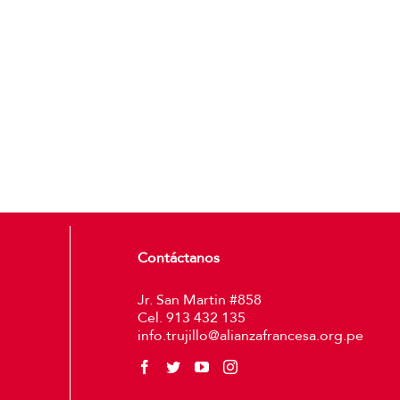
Contáctanos
Jr. San Martin #858
Cel. 913 432 135
info.trujillo@alianzafrancesa.org.pe