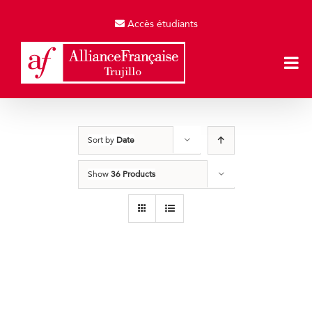
Skip
to
Accès étudiants
content
Sort by
Date
Show
36 Products