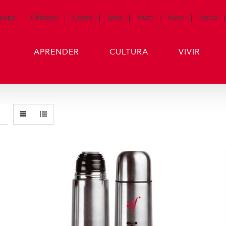
quipa
Chiclayo
Cusco
Lima
Piura
Puno
Tacna
APRENDER
CULTURA
VIVIR