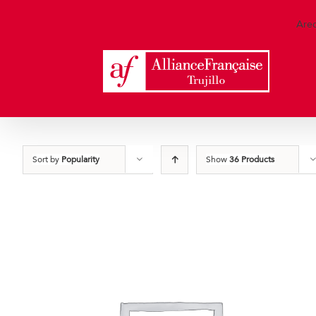
Skip
to
Are
content
Sort by
Popularity
Show
36 Products