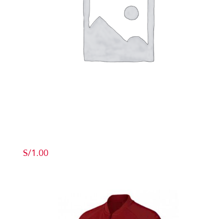
Producto de Pruebas
S/
1.00
Add to cart
Detalles