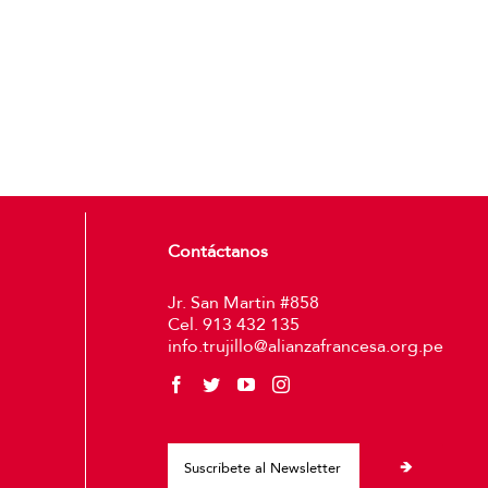
Contáctanos
Jr. San Martin #858
Cel. 913 432 135
info.trujillo@alianzafrancesa.org.pe
Please leave thi