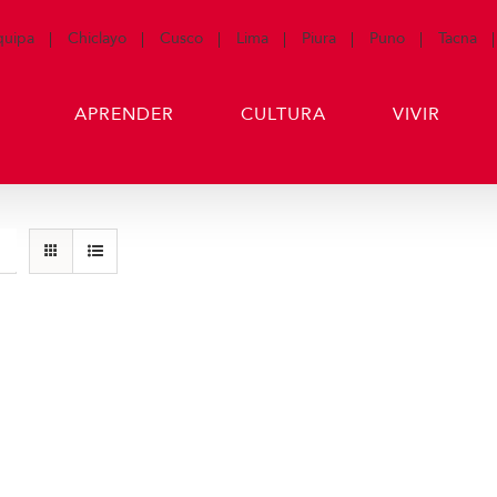
quipa
Chiclayo
Cusco
Lima
Piura
Puno
Tacna
APRENDER
CULTURA
VIVIR
Gorras