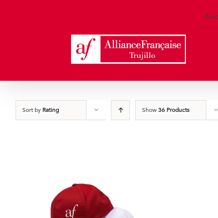
Skip
to
Are
content
Sort by
Rating
Show
36 Products
Detalles