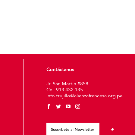
Contáctanos
Jr. San Martin #858
Cel. 913 432 135
info.trujillo@alianzafrancesa.org.pe
Please leave thi