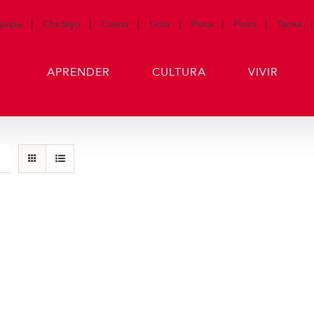
quipa
Chiclayo
Cusco
Lima
Piura
Puno
Tacna
APRENDER
CULTURA
VIVIR
Casacas