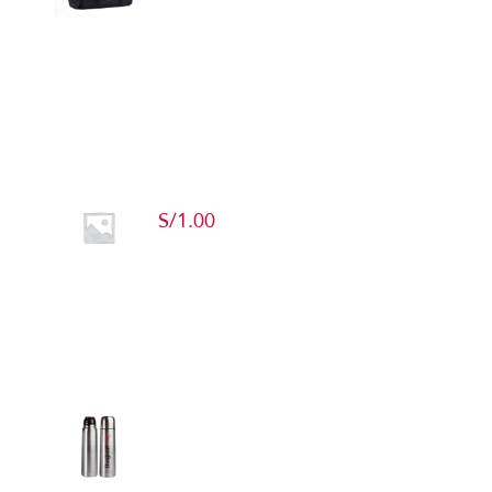
Detalles
Producto de Pruebas
S/
1.00
Add to cart
Detalles
Termos