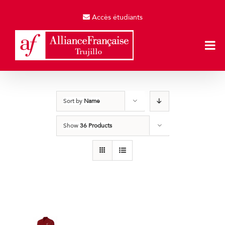
Skip
to
Accès étudiants
content
Sort by
Name
Show
36 Products
Casacas