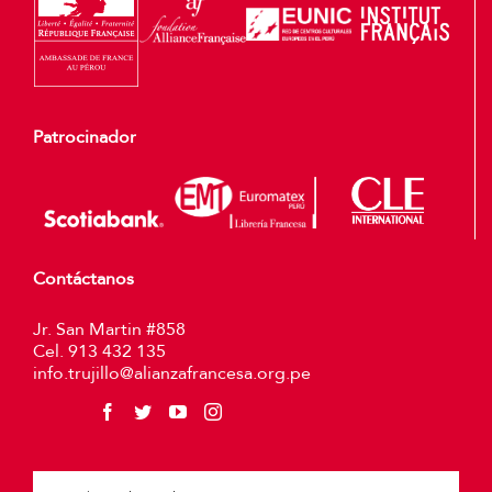
Patrocinador
Contáctanos
Jr. San Martin #858
Cel. 913 432 135
info.trujillo@alianzafrancesa.org.pe
Plea