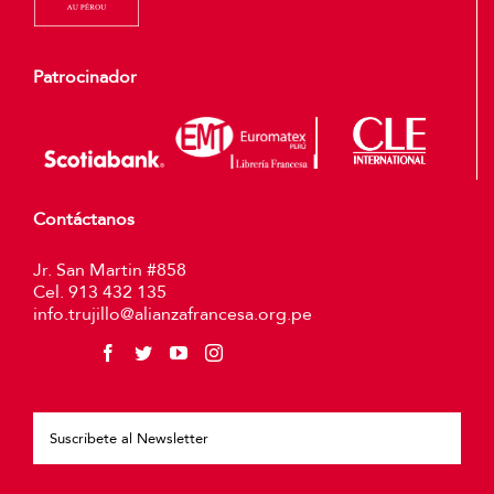
Patrocinador
Contáctanos
Jr. San Martin #858
Cel. 913 432 135
info.trujillo@alianzafrancesa.org.pe
Plea