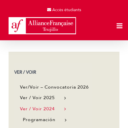
Skip
to
Accès étudiants
content
VER / VOIR
Ver/Voir – Convocatoria 2026
Ver / Voir 2025
Ver / Voir 2024
Programación