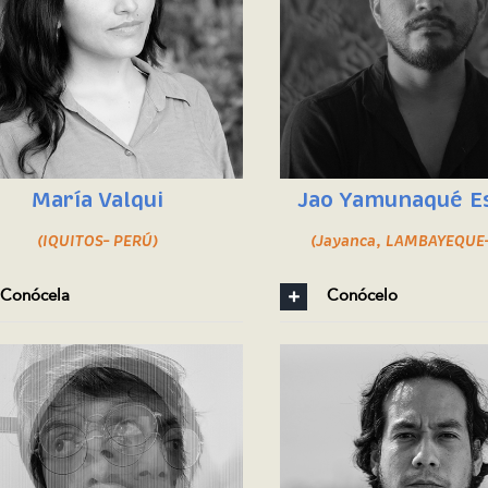
María Valqui
Jao Yamunaqué E
(IQUITOS– PERÚ)
(Jayanca, LAMBAYEQUE
Conócela
Conócelo