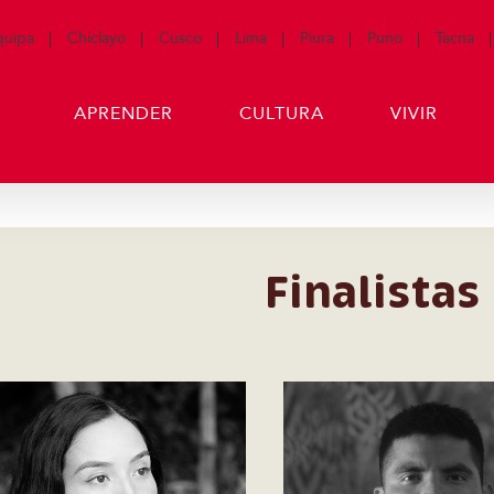
quipa
Chiclayo
Cusco
Lima
Piura
Puno
Tacna
APRENDER
CULTURA
VIVIR
Finalistas