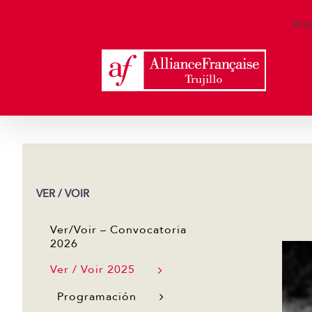
Skip
to
Are
content
VER / VOIR
Ver/Voir – Convocatoria
2026
Ver / Voir 2025
Programación