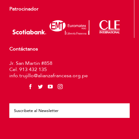
Patrocinador
Contáctanos
Jr. San Martin #858
Cel. 913 432 135
info.trujillo@alianzafrancesa.org.pe
Plea